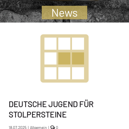
Jugendliche
News
Unterstützen
Kontakt
SUCHE
NACH:
DEUTSCHE JUGEND FÜR
STOLPERSTEINE
comments
18.07.2025
|
Allgemein
|
0