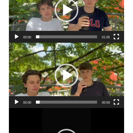
00:00
01:05
Video-
Player
00:00
00:59
Video-
Player