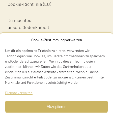
Cookie-Richtlinie (EU)
Du möchtest
unsere Gedenkarbeit
unterstützen?
Cookie-Zustimmung verwalten
Unterstütz uns!
Um dir ein optimales Erlebnis zu bieten, verwenden wir
Technologien wie Cookies, um Geräteinformationen zu speichern
und/oder darauf zuzugreifen. Wenn du diesen Technologien
zustimmst, können wir Daten wie das Surfverhalten oder
eindeutige IDs auf dieser Website verarbeiten. Wenn du deine
Zustimmung nicht erteilst oder zurückziehst, können bestimmte
Merkmale und Funktionen beeinträchtigt werden.
Terry Swartzberg
Dienste verwalten
Ruhestraße 3
81541 München
Akzeptieren
Tel. +49 89 411 54 771