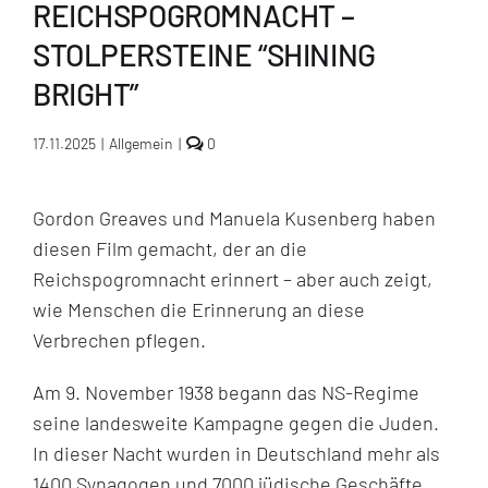
REICHSPOGROMNACHT –
STOLPERSTEINE “SHINING
BRIGHT”
comments
17.11.2025
|
Allgemein
|
0
on
Video
zur
Gordon Greaves und Manuela Kusenberg haben
Erinnerung
an
diesen Film gemacht, der an die
die
Reichspogromnacht
Reichspogromnacht erinnert – aber auch zeigt,
–
wie Menschen die Erinnerung an diese
Stolpersteine
“shining
Verbrechen pflegen.
bright”
Am 9. November 1938 begann das NS-Regime
seine landesweite Kampagne gegen die Juden.
In dieser Nacht wurden in Deutschland mehr als
1400 Synagogen und 7000 jüdische Geschäfte