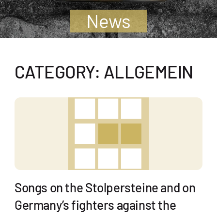
Jugendliche
News
Unterstützen
CATEGORY: ALLGEMEIN
Kontakt
SUCHE
NACH:
Songs on the Stolpersteine and on
Germany’s fighters against the