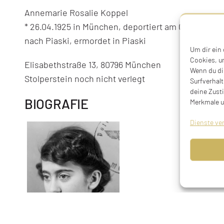
Annemarie Rosalie Koppel
* 26.04.1925 in München, deportiert am 04.04.1942
nach Piaski, ermordet in Piaski
Um dir ein
Cookies, u
Elisabethstraße 13, 80796 München
Wenn du di
Stolperstein noch nicht verlegt
Surfverhalt
deine Zust
BIOGRAFIE
Merkmale u
Dienste ve