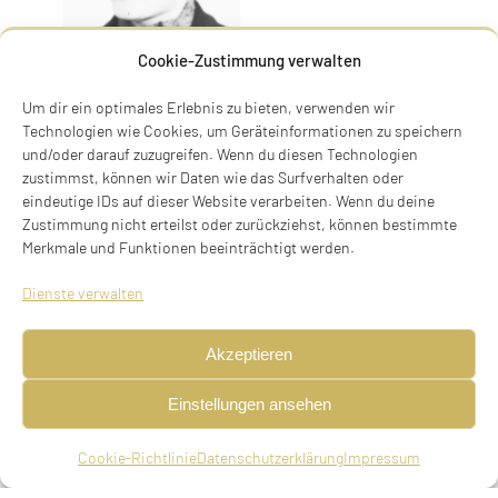
Cookie-Zustimmung verwalten
Um dir ein optimales Erlebnis zu bieten, verwenden wir
Technologien wie Cookies, um Geräteinformationen zu speichern
und/oder darauf zuzugreifen. Wenn du diesen Technologien
zustimmst, können wir Daten wie das Surfverhalten oder
eindeutige IDs auf dieser Website verarbeiten. Wenn du deine
Kontrabassistin, Geigerin, landwirtschaftl.
Zustimmung nicht erteilst oder zurückziehst, können bestimmte
Merkmale und Funktionen beeinträchtigt werden.
Praktikantin, geboren am 26.03.1917 in München,
ledig, deportiert am 18.06.1942 aus München nach
Dienste verwalten
Theresienstadt, ermordet in Auschwitz,
vermutlich am 09.10.1944
Akzeptieren
Eltern
Einstellungen ansehen
Friedrich Baerlein, Gastwirt, Kaufmann in
Cookie-Richtlinie
Datenschutzerklärung
Impressum
München, Katharina Baerlein, geb. Huber