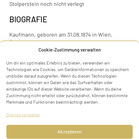
Stolperstein noch nicht verlegt
BIOGRAFIE
Kaufmann, geboren am 31.08.1874 in Wien,
Österreich, verheiratet, emigriert am 31.12.1937
Cookie-Zustimmung verwalten
nach Frankreich, deportiert am 11.02.1943 aus
Drancy (Lager) nach Auschwitz, ermordet in
Um dir ein optimales Erlebnis zu bieten, verwenden wir
Auschwitz.
Technologien wie Cookies, um Geräteinformationen zu speichern
und/oder darauf zuzugreifen. Wenn du diesen Technologien
zustimmst, können wir Daten wie das Surfverhalten oder
Eltern
eindeutige IDs auf dieser Website verarbeiten. Wenn du deine
Josef Sachs, Agent in Wien, Anna Sachs, geb.
Zustimmung nicht erteilst oder zurückziehst, können bestimmte
Schimmerling
Merkmale und Funktionen beeinträchtigt werden.
Dienste verwalten
Ehepartner
Heirat am 29.05.1898 in Wien, Österreich mit
Akzeptieren
Rosalie Sarah, geb. Glanz, geboren am 29.08.1877