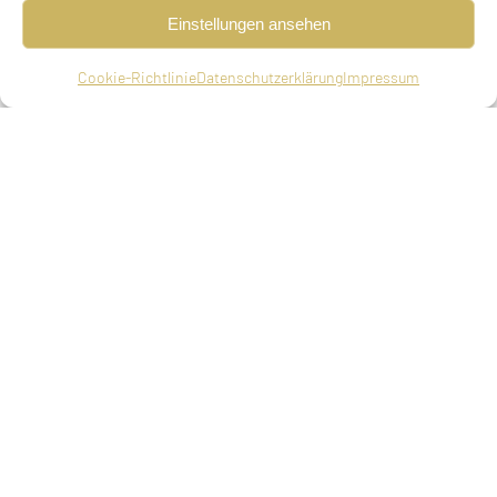
in Krakau, Galizien, gestorben am 09.06.1936 in
Einstellungen ansehen
München
Cookie-Richtlinie
Datenschutzerklärung
Impressum
Kinder
Rudolf, geboren am 01.04.1899 in Wien,
Österreich
Friedrich, geboren am 29.05.1901 in Wien,
Österreich
Lilly, geboren am 26.11.1904 in München
Oskar, geboren am 11.09.1917 in München
Adressen in München
Zugezogen am 17.12.1901 von Wien, Österreich
Friedrich-Herschel-Straße 19 (seit 17.10.1919)
Friedrichstraße 34 (seit 18.10.1933)
Ungererstraße 70 (seit 20.12.1934)