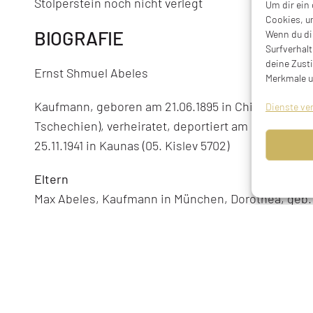
Stolperstein noch nicht verlegt
Um dir ein
Cookies, u
BIOGRAFIE
Wenn du di
Surfverhalt
deine Zust
Ernst Shmuel Abeles
Merkmale u
Kaufmann, geboren am 21.06.1895 in Chiesch, Kr. 
Dienste ve
Tschechien), verheiratet, deportiert am 20.11.194
25.11.1941 in Kaunas (05. Kislev 5702)
Eltern
Max Abeles, Kaufmann in München, Dorothea, geb
Geschwister
Friedrich, geboren am 01.04.1892 in Chiesch
Therese verheiratete Heymann, später Silbermann,
gestorben am 15.11.1979 in Palisades, New York
Eugen, geboren am 02.09.1897 in Chiesch