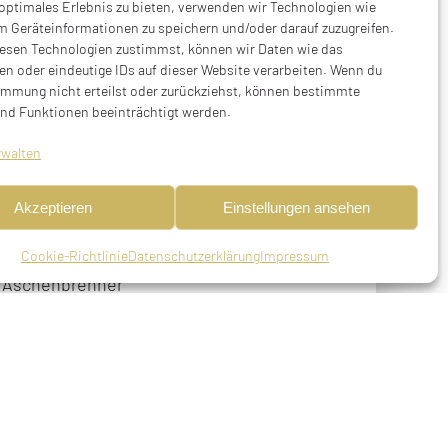
 optimales Erlebnis zu bieten, verwenden wir Technologien wie
m Geräteinformationen zu speichern und/oder darauf zuzugreifen.
esen Technologien zustimmst, können wir Daten wie das
en oder eindeutige IDs auf dieser Website verarbeiten. Wenn du
immung nicht erteilst oder zurückziehst, können bestimmte
nd Funktionen beeinträchtigt werden.
Luditz, Westböhmen (heute: Chyše,
rwalten
1 aus München nach Kaunas, ermordet am
Akzeptieren
Einstellungen ansehen
Cookie-Richtlinie
Datenschutzerklärung
Impressum
. Aschenbrenner
 geboren am 18.08.1893 in Chiesch,