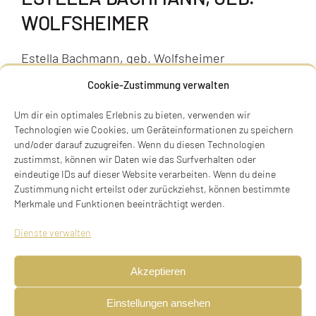
WOLFSHEIMER
Estella Bachmann, geb. Wolfsheimer
* 08.09.1878 in München,
Cookie-Zustimmung verwalten
Suizid in München am 22.07.1940
Um dir ein optimales Erlebnis zu bieten, verwenden wir
Prinz-Ludwig-Straße 7, 80333 München
Technologien wie Cookies, um Geräteinformationen zu speichern
und/oder darauf zuzugreifen. Wenn du diesen Technologien
Stolperstein noch nicht verlegt
zustimmst, können wir Daten wie das Surfverhalten oder
eindeutige IDs auf dieser Website verarbeiten. Wenn du deine
BIOGRAFIE
Zustimmung nicht erteilst oder zurückziehst, können bestimmte
Merkmale und Funktionen beeinträchtigt werden.
Estella (Stella) Bachmann, geb. Wolfsheimer
Dienste verwalten
geboren am 08.09.1878 in München, verwitwet,
Akzeptieren
Suizid am 22.07.1940 in München (16. Tammuz
5700)
Einstellungen ansehen