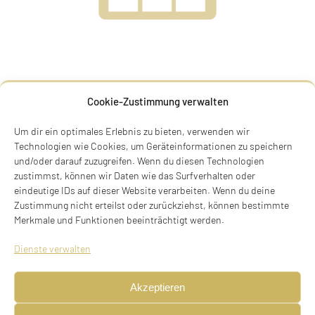
FRITZ IGNAZ COHEN
Cookie-Zustimmung verwalten
Fritz Ignaz Cohen
Um dir ein optimales Erlebnis zu bieten, verwenden wir
* 31.03.1903 in München, deportiert am 30.06.1940
Technologien wie Cookies, um Geräteinformationen zu speichern
und/oder darauf zuzugreifen. Wenn du diesen Technologien
ermordet in Schloss Hartheim am 20.09.1940
zustimmst, können wir Daten wie das Surfverhalten oder
eindeutige IDs auf dieser Website verarbeiten. Wenn du deine
Mozartstraße 10, 80336 München
Zustimmung nicht erteilst oder zurückziehst, können bestimmte
Stolperstein noch nicht verlegt
Merkmale und Funktionen beeinträchtigt werden.
BIOGRAFIE
Dienste verwalten
Kaufmann, geboren am 31.03.1903 in München,
Akzeptieren
ledig, deportiert am 20.09.1940 aus Heil- und