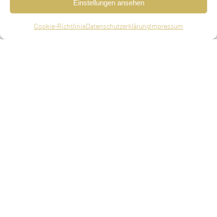
Einstellungen ansehen
Pflegeanstalt Eglfing-Haar nach Hartheim bei
Linz, ermordet am 20.09.1940 in Tötungsanstalt
Cookie-Richtlinie
Datenschutzerklärung
Impressum
Hartheim (17. Elul 5700)
Eltern
Heinrich Cohen, Kaufmann, Lilli Cohen, geb.
Obermeier
Geschwister
Ludwig Max, geboren am 07.02.1905 in München,
gestorben am 26.10.1924
Adressen in München
Zugezogen am 21.05.1921 von Düsseldorf
Uhlandstraße 1, beim Vater (seit 21.05.1921)
Mozartstraße 10, beim Vater (seit 15.03.1933)