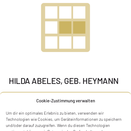
HILDA ABELES, GEB. HEYMANN
Hilda Abeles, geb. Heymann
Cookie-Zustimmung verwalten
* 25.11.1895 in Wenkheim, Kreis
Tauberbischofsheim, deportiert am 20.11.1941
Um dir ein optimales Erlebnis zu bieten, verwenden wir
nach Kaunas, ermordet in Kaunas am 25.11.1941
Technologien wie Cookies, um Geräteinformationen zu speichern
und/oder darauf zuzugreifen. Wenn du diesen Technologien