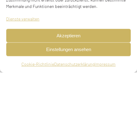
Merkmale und Funktionen beeinträchtigt werden.
Dienste verwalten
Akzeptieren
Einstellungen ansehen
geboren am 25.01.1887 in Erlangen, verheiratet,
deportiert am 04.04.1942 aus München nach
Cookie-Richtlinie
Datenschutzerklärung
Impressum
Piaski, ermordet in Piaski
Eltern
Salomon Schönberger, Holzhändler in München,
Klara Bella Schönberger, geb. Zimmer
Ehepartner
Heirat am 20.06.1906 in Fürth mit Salomon
Wechsler, Schneidermeister, geboren am