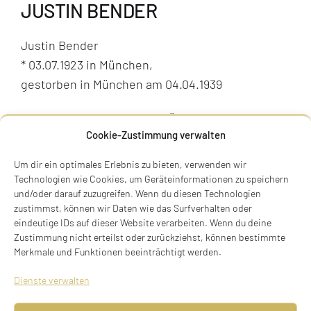
JUSTIN BENDER
Justin Bender
* 03.07.1923 in München,
gestorben in München am 04.04.1939
Liebherrstraße 20, 80538 München
Cookie-Zustimmung verwalten
Stolperstein noch nicht verlegt
Um dir ein optimales Erlebnis zu bieten, verwenden wir
BIOGRAFIE
Technologien wie Cookies, um Geräteinformationen zu speichern
und/oder darauf zuzugreifen. Wenn du diesen Technologien
zustimmst, können wir Daten wie das Surfverhalten oder
eindeutige IDs auf dieser Website verarbeiten. Wenn du deine
Zustimmung nicht erteilst oder zurückziehst, können bestimmte
Merkmale und Funktionen beeinträchtigt werden.
Dienste verwalten