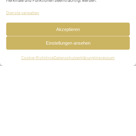
Merkmale und Funktionen beeinträchtigt werden.
Dienste verwalten
Akzeptieren
Einstellungen ansehen
Cookie-Richtlinie
Datenschutzerklärung
Impressum
Klara (Clara, Lilli) Heilbronner, geb. Heilbronner
geboren am 15.10.1879 in München, verwitwet,
deportiert am 04.04.1942 aus München nach
Piaski, ermordet in Piaski
Eltern