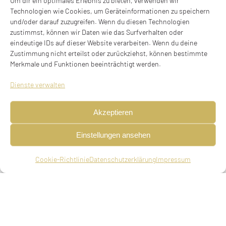
Um dir ein optimales Erlebnis zu bieten, verwenden wir
Eltern
Technologien wie Cookies, um Geräteinformationen zu speichern
Philipp Mezger, Kaufmann in München, Elsa, geb.
und/oder darauf zuzugreifen. Wenn du diesen Technologien
Hesselberger
zustimmst, können wir Daten wie das Surfverhalten oder
eindeutige IDs auf dieser Website verarbeiten. Wenn du deine
Geschwister
Zustimmung nicht erteilst oder zurückziehst, können bestimmte
Merkmale und Funktionen beeinträchtigt werden.
Ilse verheiratete Blank, geboren am 26.09.1901, in
München
Dienste verwalten
Ehepartner
Akzeptieren
Heirat am 08.09.1930 in Homberg, Kr. Moers mit
Almuth Zimmermann, geboren am 26.12.1906 in
Einstellungen ansehen
Homberg, Kr. Moers.
Cookie-Richtlinie
Datenschutzerklärung
Impressum
Die Ehe galt als Mischehe.
Adressen in München
Leopoldstraße 20, bei der Mutter
Brienner Straße 48 (seit 29.04.1926)