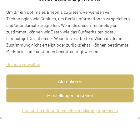
Um dir ein optimales Erlebnis zu bieten, verwenden wir
Technologien wie Cookies, um Geräteinformationen zu speichern
und/oder darauf zuzugreifen. Wenn du diesen Technologien
zustimmst, können wir Daten wie das Surfverhalten oder
eindeutige IDs auf dieser Website verarbeiten. Wenn du deine
Zustimmung nicht erteilst oder zurückziehst, können bestimmte
Mechaniker, Kaufmann, geboren am 18.04.1878 in
Merkmale und Funktionen beeinträchtigt werden.
Mayen, Kr. Rotlang, verheiratet, deportiert am
Dienste verwalten
04.04.1942 aus München nach Piaski, ermordet in
Piaski
Akzeptieren
Eltern
Einstellungen ansehen
Joseph Bender, Kaufmann in Mannheim,
Johanna Bender, geb. Wolf
Cookie-Richtlinie
Datenschutzerklärung
Impressum
Ehepartner
Heirat am 16.02.1921 in Grünsfeld mit Amalie