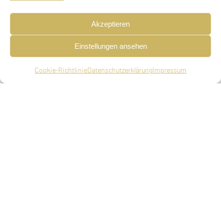
Akzeptieren
Einstellungen ansehen
Cookie-Richtlinie
Datenschutzerklärung
Impressum
Schlosserlehrling, geboren am 27.01.1925 in
Schwegenheim, Kr. Germersheim, Pfalz, ledig,
deportiert am 22.03.1942 aus Heil- und
Pflegeanstalt Bendorf-Sayn nach Izbica, ermordet
in unbekannt
Eltern
Oskar Walther, Metzger in Schwegenheim,