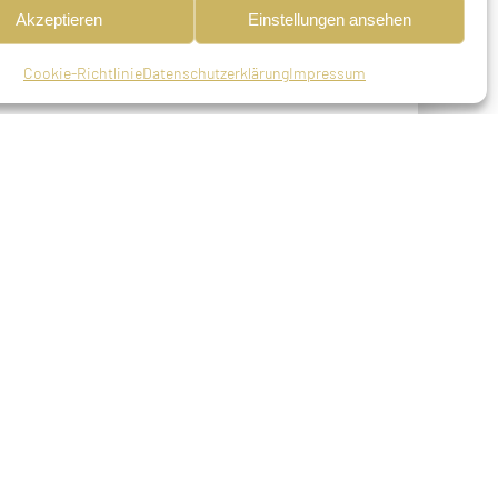
Akzeptieren
Einstellungen ansehen
Cookie-Richtlinie
Datenschutzerklärung
Impressum
ortiert am 02.07.1942 aus München nach
geb. Weil