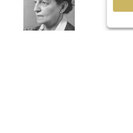
Rosa Kahn, geb. Kahn
geboren am 05.07.1876 in München, verwitwet, dep
Theresienstadt, ermordet in Auschwitz
Eltern
Salomon Kahn, Kaufmann in München, Sofie Kahn, 