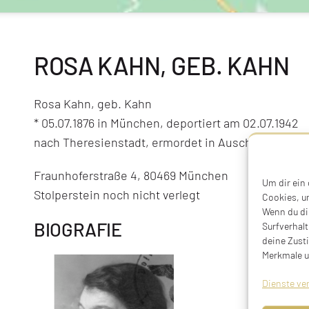
ROSA KAHN, GEB. KAHN
Rosa Kahn, geb. Kahn
* 05.07.1876 in München, deportiert am 02.07.1942
nach Theresienstadt, ermordet in Auschwitz
Fraunhoferstraße 4, 80469 München
Um dir ein
Stolperstein noch nicht verlegt
Cookies, u
Wenn du di
BIOGRAFIE
Surfverhalt
deine Zust
Merkmale u
Dienste ve