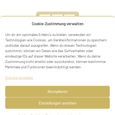
Cookie-Zustimmung verwalten
Um dir ein optimales Erlebnis zu bieten, verwenden wir
Technologien wie Cookies, um Geräteinformationen zu speichern
und/oder darauf zuzugreifen. Wenn du diesen Technologien
zustimmst, können wir Daten wie das Surfverhalten oder
eindeutige IDs auf dieser Website verarbeiten. Wenn du deine
Zustimmung nicht erteilst oder zurückziehst, können bestimmte
Merkmale und Funktionen beeinträchtigt werden.
Dienste verwalten
THEODOR SCHMITZ
Akzeptieren
Theodor Schmitz
* 04.04.1877 in Düsseldorf, deportiert am
Einstellungen ansehen
26.02.1944
gestorben in Dachau am 16.05.1945