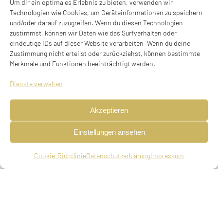
Um dir ein optimales Erlebnis zu bieten, verwenden wir
Technologien wie Cookies, um Geräteinformationen zu speichern
und/oder darauf zuzugreifen. Wenn du diesen Technologien
zustimmst, können wir Daten wie das Surfverhalten oder
eindeutige IDs auf dieser Website verarbeiten. Wenn du deine
Zustimmung nicht erteilst oder zurückziehst, können bestimmte
Merkmale und Funktionen beeinträchtigt werden.
Dienste verwalten
Akzeptieren
Einstellungen ansehen
Therese Rosa Einstein, geb. Ellenbogen
Cookie-Richtlinie
Datenschutzerklärung
Impressum
geboren am 17.12.1873 in St. Gallen, Schweiz,
verwitwet, deportiert am 23.06.1942 aus München
nach Theresienstadt, ermordet am 13.02.1943 in
Theresienstadt (08. Adar I 5703)