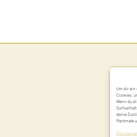
Um dir ein
Cookies, u
Wenn du di
Surfverhalt
deine Zust
Merkmale u
Dienste ve