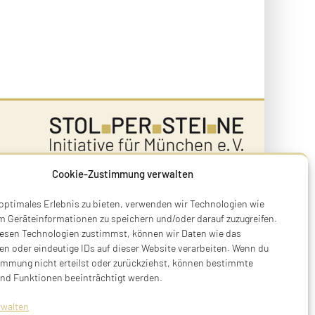
Cookie-Zustimmung verwalten
Terry Swartzberg
 optimales Erlebnis zu bieten, verwenden wir Technologien wie
Ruhestraße 3
m Geräteinformationen zu speichern und/oder darauf zuzugreifen.
esen Technologien zustimmst, können wir Daten wie das
81541 München
en oder eindeutige IDs auf dieser Website verarbeiten. Wenn du
Tel. +49 89 411 54 771
immung nicht erteilst oder zurückziehst, können bestimmte
Mobil +49 170 473 3572
nd Funktionen beeinträchtigt werden.
initiative@stolpersteine-muenchen.de
rwalten