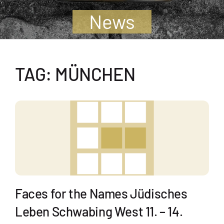
Jugendliche
News
Unterstützen
TAG: MÜNCHEN
Kontakt
SUCHE
NACH:
Faces for the Names Jüdisches
Leben Schwabing West 11. – 14.