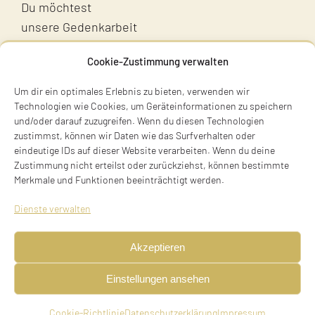
Du möchtest
unsere Gedenkarbeit
unterstützen?
Cookie-Zustimmung verwalten
Unterstütz uns!
Um dir ein optimales Erlebnis zu bieten, verwenden wir
Technologien wie Cookies, um Geräteinformationen zu speichern
und/oder darauf zuzugreifen. Wenn du diesen Technologien
zustimmst, können wir Daten wie das Surfverhalten oder
eindeutige IDs auf dieser Website verarbeiten. Wenn du deine
Zustimmung nicht erteilst oder zurückziehst, können bestimmte
Merkmale und Funktionen beeinträchtigt werden.
Terry Swartzberg
Dienste verwalten
Ruhestraße 3
81541 München
Akzeptieren
Tel. +49 89 411 54 771
Einstellungen ansehen
Mobil +49 170 473 3572
initiative@stolpersteine-muenchen.de
Cookie-Richtlinie
Datenschutzerklärung
Impressum