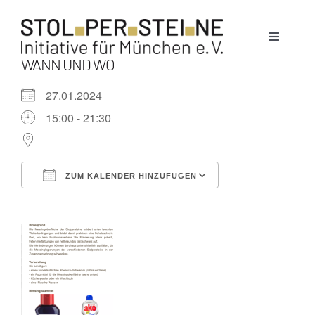
Zum
Inhalt
Toggle
springen
Navigati
WANN UND WO
Stolpersteine
27.01.2024
15:00 - 21:30
München
ZUM KALENDER HINZUFÜGEN
News
ICS herunterladen
Google Kalende
Termine
Über uns