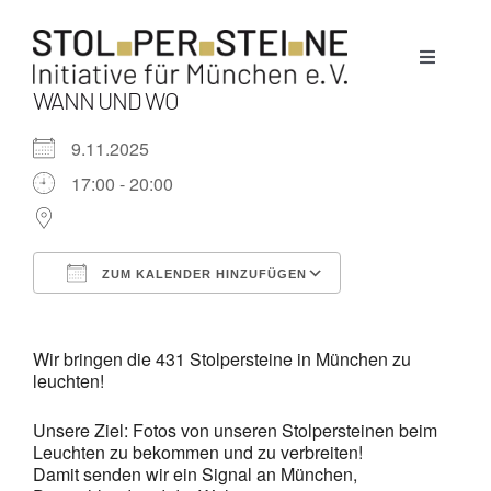
Zum
Inhalt
Toggle
springen
Navigati
WANN UND WO
Stolpersteine
9.11.2025
17:00 - 20:00
München
ZUM KALENDER HINZUFÜGEN
News
ICS herunterladen
Google Kalende
Wir bringen die 431 Stolpersteine in München zu
Termine
leuchten!
Unsere Ziel: Fotos von unseren Stolpersteinen beim
Über uns
Leuchten zu bekommen und zu verbreiten!
Damit senden wir ein Signal an München,