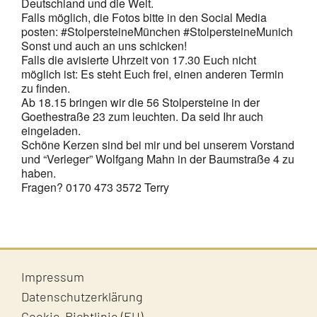
Deutschland und die Welt.
Jugendliche
Falls möglich, die Fotos bitte in den Social Media
posten: #StolpersteineMünchen #StolpersteineMunich
Sonst und auch an uns schicken!
Unterstützen
Falls die avisierte Uhrzeit von 17.30 Euch nicht
möglich ist: Es steht Euch frei, einen anderen Termin
zu finden.
Ab 18.15 bringen wir die 56 Stolpersteine in der
Kontakt
Goethestraße 23 zum leuchten. Da seid Ihr auch
eingeladen.
SUCHE
Schöne Kerzen sind bei mir und bei unserem Vorstand
und “Verleger” Wolfgang Mahn in der Baumstraße 4 zu
NACH:
haben.
Fragen? 0170 473 3572 Terry
Impressum
Datenschutzerklärung
Cookie-Richtlinie (EU)