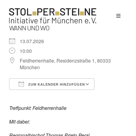
Zum
Inhalt
Toggle
springen
Navigati
WANN UND WO
Stolpersteine
13.07.2026
10:00
München
Feldherrenhalle, Residenzstraße 1, 80333
München
News
ZUM KALENDER HINZUFÜGEN
ICS herunterladen
Google Kalende
Termine
Treffpunkt: Feldherrenhalle
Über uns
Mit dabei:
Regionalbischof Thomas Prieto Peral