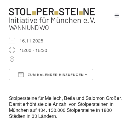
Zum
Inhalt
Toggle
springen
Navigati
WANN UND WO
Stolpersteine
16.11.2025
15:00 - 15:30
München
ZUM KALENDER HINZUFÜGEN
News
ICS herunterladen
Google Kalende
Stolpersteine für Meilech, Beila und Salomon Großer.
Termine
Damit erhöht sie die Anzahl von Stolpersteinen in
München auf 434. 130.000 Stolpersteine in 1800
Städten in 33 Ländern.
Über uns