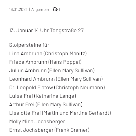
comment
16.01.2023
|
Allgemein
|
1
on
Stolperstein
Verlegung
13. Januar 14 Uhr Tengstraße 27
um
15.
Januar
Stolpersteine für
2023
in
Lina Ambrunn (Christoph Manitz)
der
Tengstraße
Frieda Ambrunn (Hans Poppel)
27
Julius Ambrunn (Ellen Mary Sullivan)
in
München
Leonhard Ambrunn (Ellen Mary Sullivan)
Dr. Leopold Flatow (Christoph Neumann)
Luise Frei (Katharina Lange)
Arthur Frei (Ellen Mary Sullivan)
Liselotte Frei (Martin und Martina Gerhardt)
Molly Mina Jochsberger
Ernst Jochsberger (Frank Cramer)