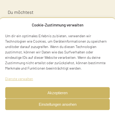
Du möchtest
unsere Gedenkarbeit
Cookie-Zustimmung verwalten
unterstützen?
Um dir ein optimales Erlebnis zu bieten, verwenden wir
Unterstütz uns!
Technologien wie Cookies, um Geräteinformationen zu speichern
und/oder darauf zuzugreifen. Wenn du diesen Technologien
zustimmst, können wir Daten wie das Surfverhalten oder
eindeutige IDs auf dieser Website verarbeiten. Wenn du deine
Zustimmung nicht erteilst oder zurückziehst, können bestimmte
Merkmale und Funktionen beeinträchtigt werden.
Terry Swartzberg
Dienste verwalten
Ruhestraße 3
81541 München
Akzeptieren
Tel. +49 89 411 54 771
Einstellungen ansehen
Mobil +49 170 473 3572
initiative@stolpersteine-muenchen.de