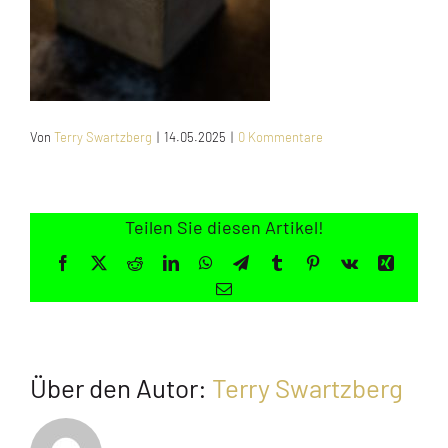
Jugendliche
Unterstützen
Von
Terry Swartzberg
|
14.05.2025
|
0 Kommentare
Kontakt
SUCHE
NACH:
Teilen Sie diesen Artikel!
Facebook
X
Reddit
LinkedIn
WhatsApp
Telegram
Tumblr
Pinterest
Vk
Xing
E-
Mail
Über den Autor:
Terry Swartzberg