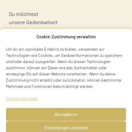
Du möchtest
unsere Gedenkarbeit
unterstützen?
Cookie-Zustimmung verwalten
Unterstütz uns!
Um dir ein optimales Erlebnis zu bieten, verwenden wir
Technologien wie Cookies, um Geräteinformationen zu speichern
und/oder darauf zuzugreifen. Wenn du diesen Technologien
zustimmst, können wir Daten wie das Surfverhalten oder
eindeutige IDs auf dieser Website verarbeiten. Wenn du deine
Zustimmung nicht erteilst oder zurückziehst, können bestimmte
Merkmale und Funktionen beeinträchtigt werden.
Terry Swartzberg
Dienste verwalten
Ruhestraße 3
81541 München
Akzeptieren
Tel. +49 89 411 54 771
Einstellungen ansehen
Mobil +49 170 473 3572