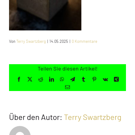
Jugendliche
Unterstützen
Von
Terry Swartzberg
|
14.05.2025
|
0 Kommentare
Kontakt
SUCHE
NACH:
Teilen Sie diesen Artikel!
Facebook
X
Reddit
LinkedIn
WhatsApp
Telegram
Tumblr
Pinterest
Vk
Xing
E-
Mail
Über den Autor:
Terry Swartzberg