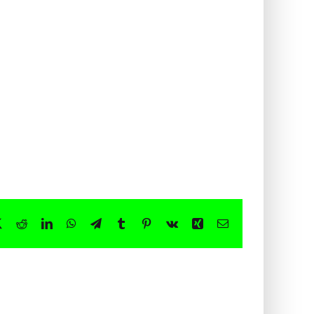
book
X
Reddit
LinkedIn
WhatsApp
Telegram
Tumblr
Pinterest
Vk
Xing
E-
Mail