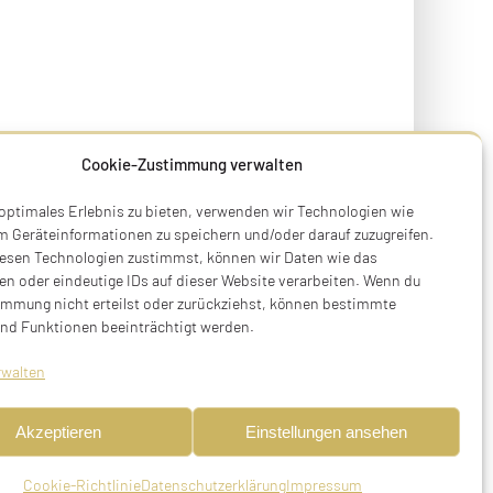
Cookie-Zustimmung verwalten
 optimales Erlebnis zu bieten, verwenden wir Technologien wie
m Geräteinformationen zu speichern und/oder darauf zuzugreifen.
esen Technologien zustimmst, können wir Daten wie das
en oder eindeutige IDs auf dieser Website verarbeiten. Wenn du
immung nicht erteilst oder zurückziehst, können bestimmte
Terry Swartzberg
nd Funktionen beeinträchtigt werden.
Ruhestraße 3
rwalten
81541 München
Tel. +49 89 411 54 771
Akzeptieren
Einstellungen ansehen
Mobil +49 170 473 3572
initiative@stolpersteine-muenchen.de
Cookie-Richtlinie
Datenschutzerklärung
Impressum