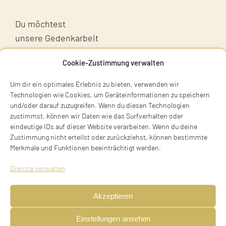
Du möchtest
unsere Gedenkarbeit
unterstützen?
Cookie-Zustimmung verwalten
Unterstütz uns!
Um dir ein optimales Erlebnis zu bieten, verwenden wir
Technologien wie Cookies, um Geräteinformationen zu speichern
und/oder darauf zuzugreifen. Wenn du diesen Technologien
zustimmst, können wir Daten wie das Surfverhalten oder
eindeutige IDs auf dieser Website verarbeiten. Wenn du deine
Zustimmung nicht erteilst oder zurückziehst, können bestimmte
Merkmale und Funktionen beeinträchtigt werden.
Terry Swartzberg
Dienste verwalten
Ruhestraße 3
81541 München
Akzeptieren
Tel. +49 89 411 54 771
Einstellungen ansehen
Mobil +49 170 473 3572