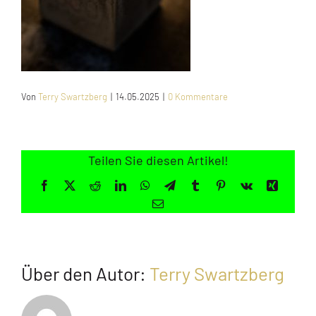
Jugendliche
Unterstützen
Von
Terry Swartzberg
|
14.05.2025
|
0 Kommentare
Kontakt
SUCHE
NACH:
Teilen Sie diesen Artikel!
Facebook
X
Reddit
LinkedIn
WhatsApp
Telegram
Tumblr
Pinterest
Vk
Xing
E-
Mail
Über den Autor:
Terry Swartzberg