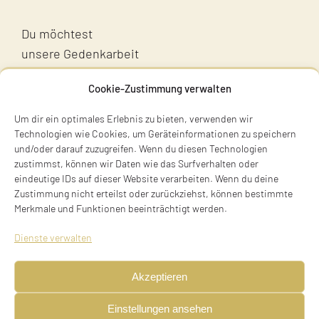
Du möchtest
unsere Gedenkarbeit
unterstützen?
Cookie-Zustimmung verwalten
Unterstütz uns!
Um dir ein optimales Erlebnis zu bieten, verwenden wir
Technologien wie Cookies, um Geräteinformationen zu speichern
und/oder darauf zuzugreifen. Wenn du diesen Technologien
zustimmst, können wir Daten wie das Surfverhalten oder
eindeutige IDs auf dieser Website verarbeiten. Wenn du deine
Zustimmung nicht erteilst oder zurückziehst, können bestimmte
Merkmale und Funktionen beeinträchtigt werden.
Terry Swartzberg
Dienste verwalten
Ruhestraße 3
81541 München
Akzeptieren
Tel. +49 89 411 54 771
Einstellungen ansehen
Mobil +49 170 473 3572