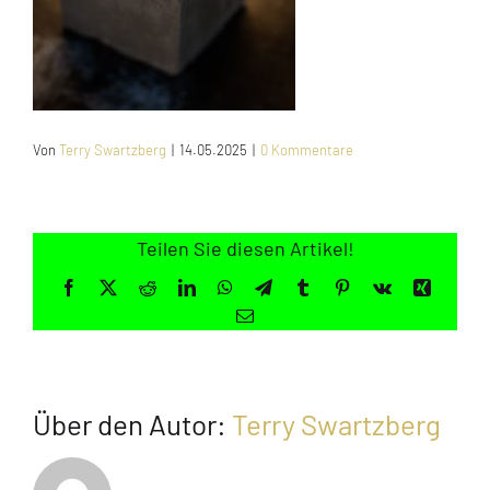
Jugendliche
Unterstützen
Von
Terry Swartzberg
|
14.05.2025
|
0 Kommentare
Kontakt
SUCHE
NACH:
Teilen Sie diesen Artikel!
Facebook
X
Reddit
LinkedIn
WhatsApp
Telegram
Tumblr
Pinterest
Vk
Xing
E-
Mail
Über den Autor:
Terry Swartzberg