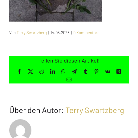
Jugendliche
Unterstützen
Von
Terry Swartzberg
|
14.05.2025
|
0 Kommentare
Kontakt
Teilen Sie diesen Artikel!
SUCHE
NACH:
Facebook
X
Reddit
LinkedIn
WhatsApp
Telegram
Tumblr
Pinterest
Vk
Xing
E-
Mail
Über den Autor:
Terry Swartzberg