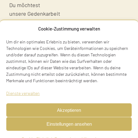
Du möchtest
unsere Gedenkarbeit
unterstützen?
Cookie-Zustimmung verwalten
Unterstütz uns!
Um dir ein optimales Erlebnis zu bieten, verwenden wir
Technologien wie Cookies, um Geräteinformationen zu speichern
und/oder darauf zuzugreifen. Wenn du diesen Technologien
zustimmst, können wir Daten wie das Surfverhalten oder
eindeutige IDs auf dieser Website verarbeiten. Wenn du deine
Zustimmung nicht erteilst oder zurückziehst, können bestimmte
Merkmale und Funktionen beeinträchtigt werden.
Terry Swartzberg
Dienste verwalten
Ruhestraße 3
81541 München
Akzeptieren
Tel. +49 89 411 54 771
Einstellungen ansehen
Mobil +49 170 473 3572
initiative@stolpersteine-muenchen.de