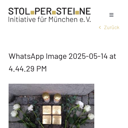
Zum
Inhalt
Toggle
springen
Navigati
Zurück
Stolpersteine
WhatsApp Image 2025-05-14 at
München
4.44.29 PM
News
Termine
Über uns