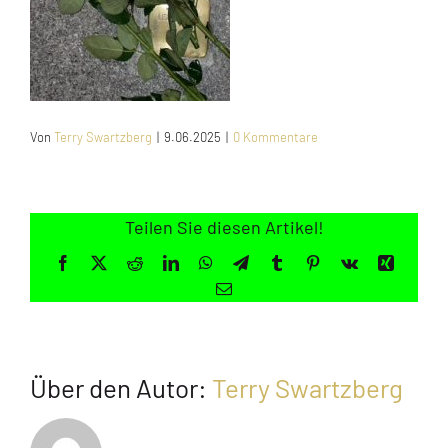
Jugendliche
Unterstützen
Von
Terry Swartzberg
|
9.06.2025
|
0 Kommentare
Kontakt
SUCHE
NACH:
Teilen Sie diesen Artikel!
Facebook
X
Reddit
LinkedIn
WhatsApp
Telegram
Tumblr
Pinterest
Vk
Xing
E-
Mail
Über den Autor:
Terry Swartzberg