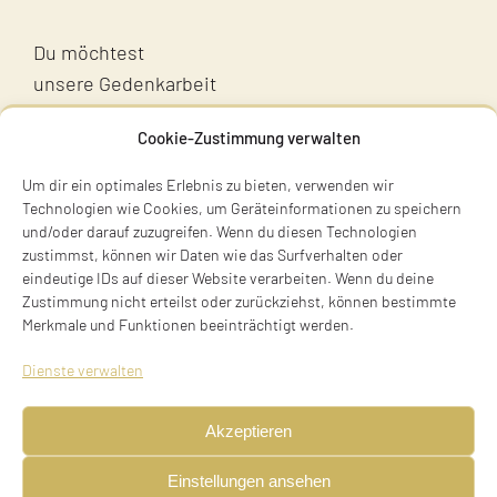
Du möchtest
unsere Gedenkarbeit
unterstützen?
Cookie-Zustimmung verwalten
Unterstütz uns!
Um dir ein optimales Erlebnis zu bieten, verwenden wir
Technologien wie Cookies, um Geräteinformationen zu speichern
und/oder darauf zuzugreifen. Wenn du diesen Technologien
zustimmst, können wir Daten wie das Surfverhalten oder
eindeutige IDs auf dieser Website verarbeiten. Wenn du deine
Zustimmung nicht erteilst oder zurückziehst, können bestimmte
Merkmale und Funktionen beeinträchtigt werden.
Terry Swartzberg
Dienste verwalten
Ruhestraße 3
81541 München
Akzeptieren
Tel. +49 89 411 54 771
Einstellungen ansehen
Mobil +49 170 473 3572